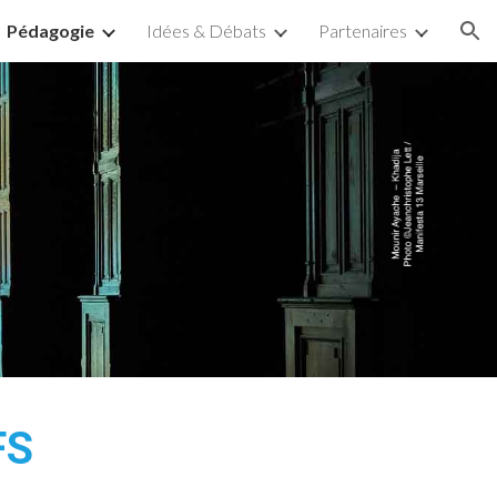
Pédagogie
Idées & Débats
Partenaires
ion
FS