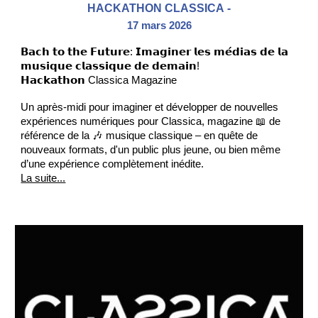
HACKATHON CLASSICA
-
17 mars 2026
𝗕𝗮𝗰𝗵 𝘁𝗼 𝘁𝗵𝗲 𝗙𝘂𝘁𝘂𝗿𝗲: 𝗜𝗺𝗮𝗴𝗶𝗻𝗲𝗿 𝗹𝗲𝘀 𝗺𝗲́𝗱𝗶𝗮𝘀 𝗱𝗲 𝗹𝗮
𝗺𝘂𝘀𝗶𝗾𝘂𝗲 𝗰𝗹𝗮𝘀𝘀𝗶𝗾𝘂𝗲 𝗱𝗲 𝗱𝗲𝗺𝗮𝗶𝗻!
𝗛𝗮𝗰𝗸𝗮𝘁𝗵𝗼𝗻 Classica Magazine
Un après-midi pour imaginer et développer de nouvelles
expériences numériques pour Classica, magazine 📖 de
référence de la 🎶 musique classique – en quête de
nouveaux formats, d'un public plus jeune, ou bien même
d’une expérience complètement inédite.
La suite...