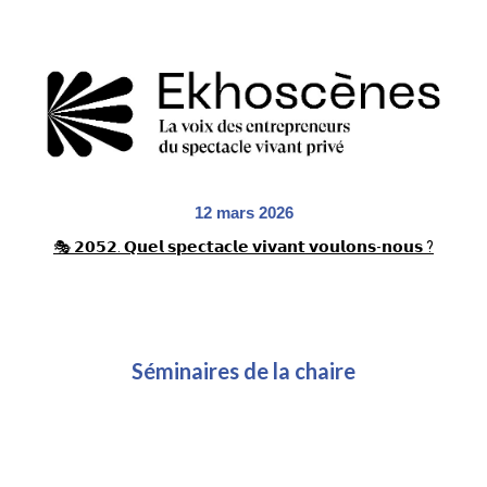
1
2
mars 2026
🎭 𝟮𝟬𝟱𝟮. 𝗤𝘂𝗲𝗹 𝘀𝗽𝗲𝗰𝘁𝗮𝗰𝗹𝗲 𝘃𝗶𝘃𝗮𝗻𝘁 𝘃𝗼𝘂𝗹𝗼𝗻𝘀-𝗻𝗼𝘂𝘀 ?
Séminaires de la chaire