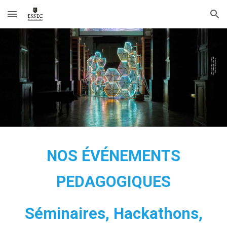
Skip to main content
Skip to navigation
NOS
É
V
É
NEMENTS
PEDAGOGIQUES
Séminaires, Hackathons,